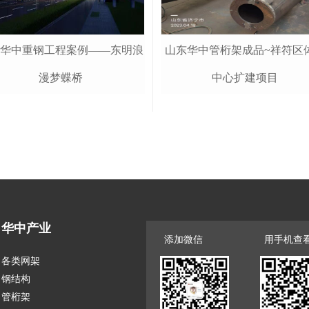
华中重钢工程案例——东明浪
山东华中管桁架成品~祥符区
漫梦蝶桥
中心扩建项目
华中产业
添加微信
用手机查
各类网架
钢结构
管桁架