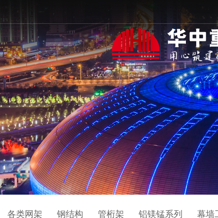
各类网架
钢结构
管桁架
铝镁锰系列
幕墙