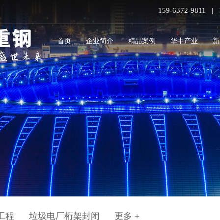
159-6372-9811 | 
首页
企业简介
精品案例
华中产业
新
工程
垃圾电厂桁架封闭
更多 +