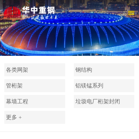
各类网架
钢结构
管桁架
铝镁锰系列
幕墙工程
垃圾电厂桁架封闭
更多 +