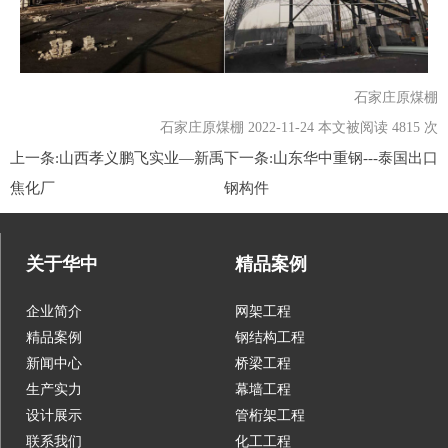
石家庄原煤棚
石家庄原煤棚 2022-11-24 本文被阅读 4815 次
上一条:
山西孝义鹏飞实业—新禹
下一条:
山东华中重钢---泰国出口
焦化厂
钢构件
关于华中
精品案例
企业简介
网架工程
精品案例
钢结构工程
新闻中心
桥梁工程
生产实力
幕墙工程
设计展示
管桁架工程
联系我们
化工工程